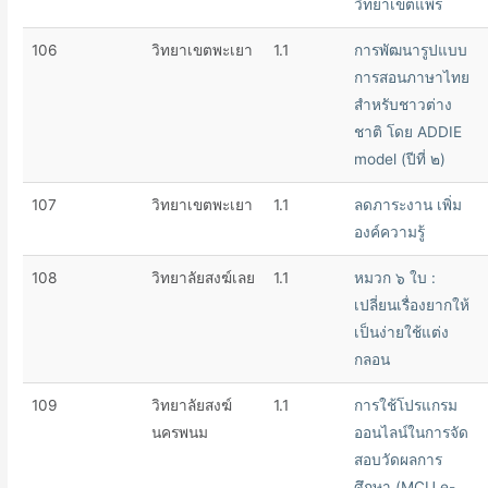
วิทยาเขตแพร่
106
วิทยาเขตพะเยา
1.1
การพัฒนารูปแบบ
การสอนภาษาไทย
สำหรับชาวต่าง
ชาติ โดย ADDIE
model (ปีที่ ๒)
107
วิทยาเขตพะเยา
1.1
ลดภาระงาน เพิ่ม
องค์ความรู้
108
วิทยาลัยสงฆ์เลย
1.1
หมวก ๖ ใบ :
เปลี่ยนเรื่องยากให้
เป็นง่ายใช้แต่ง
กลอน
109
วิทยาลัยสงฆ์
1.1
การใช้โปรแกรม
นครพนม
ออนไลน์ในการจัด
สอบวัดผลการ
ศึกษา (MCU e-