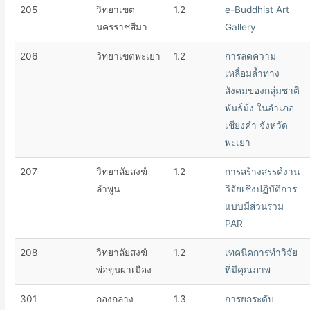
205
วิทยาเขต
1.2
e-Buddhist Art
นครราชสีมา
Gallery
206
วิทยาเขตพะเยา
1.2
การลดความ
เหลื่อมล้ำทาง
สังคมของกลุ่มชาติ
พันธ์ม้ง ในอำเภอ
เชียงคำ จังหวัด
พะเยา
207
วิทยาลัยสงฆ์
1.2
การสร้างสรรค์งาน
ลำพูน
วิจัยเชิงปฏิบัติการ
แบบมีส่วนร่วม
PAR
208
วิทยาลัยสงฆ์
1.2
เทคนิคการทำวิจัย
พ่อขุนผาเมือง
ที่มีคุณภาพ
301
กองกลาง
1.3
การยกระดับ