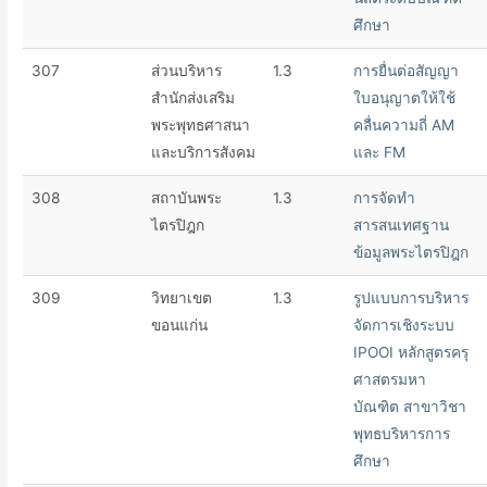
ศึกษา
307
ส่วนบริหาร
1.3
การยื่นต่อสัญญา
สำนักส่งเสริม
ใบอนุญาตให้ใช้
พระพุทธศาสนา
คลื่นความถี่ AM
และบริการสังคม
และ FM
308
สถาบันพระ
1.3
การจัดทำ
ไตรปิฎก
สารสนเทศฐาน
ข้อมูลพระไตรปิฎก
309
วิทยาเขต
1.3
รูปแบบการบริหาร
ขอนแก่น
จัดการเชิงระบบ
IPOOI หลักสูตรครุ
ศาสตรมหา
บัณฑิต สาขาวิชา
พุทธบริหารการ
ศึกษา