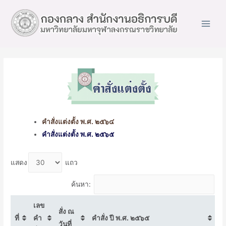
Main
Men
คำสั่งแต่งตั้ง พ.ศ. ๒๕๖๔
คำสั่งแต่งตั้ง พ.ศ. ๒๕๖๕
แสดง
แถว
ค้นหา:
เลข
สั่ง ณ
ที่
คำ
คำสั่ง ปี พ.ศ. ๒๕๖๕
วันที่