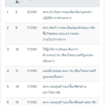
สั่ง
1
5
5/1/65
คกก.ดำเนินการสอบคัดเลือกบุคคลฯ-
ปฏิบัติการฯส่วนกลาง
2
9
7/1/65
คกก.จัดทำรายละเอียดคุณลักษณะฯจัด
ซื้อวัสดุสนง.สนง.ตรวจสอบ
ภายใน11รายการ
3
10
7/1/65
ให้ผู้บริหาระดับผอ.พ้นจาก
ตำแหน่ง(วข.เชียงใหม่นายศรีมูลแสน
เมืองมา)
4
11
7/1/65
แต่งตั้งรองผอ.สนง.วข.เชียงใหม่นายศรี
มูลแสนเมืองมา
5
14
7/1/65
คกก.กองทุนสำรองเลี้ยงชีพฯฝ่าย
มหาวิทยาลัย
6
15
7/1/65
คกก.กองทุนสำรองเลี้ยงชีพนฝ่ายสมาชิก