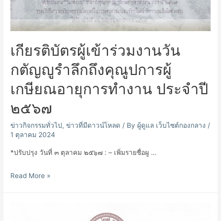
วิทยาลัย
ปี
การ
เกียรติบัตรผู้เข้าร่วมงานวัน
ศึกษา
ที่
กตัญญูรำลึกถึงคุณูปการผู้
๑/๒๕๖๗
เกษียณอายุการทำงาน ประจำปี
๒๕๖๗
ข่าวกิจกรรมทั่วไป
,
ข่าวที่มีดาวน์โหลด
/ By
ผู้ดูแล เว็บไซต์กองกลาง
/
1 ตุลาคม 2024
*ปรับปรุง วันที่ ๓ ตุลาคม ๒๕๖๗ : – เพิ่มรายชื่อผู …
เกียรติ
Read More »
บัตร
ผู้
เข้า