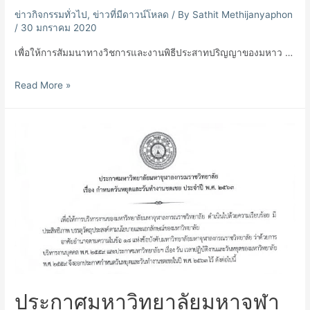
ข่าวกิจกรรมทั่วไป
,
ข่าวที่มีดาวน์โหลด
/ By
Sathit Methijanyaphon
/
30 มกราคม 2020
เพื่อให้การสัมมนาทางวิชการและงานพิธีประสาทปริญญาของมหาว …
ประกาศ
Read More »
มหาวิทยาลัย
มหา
จุฬา
ลง
กร
ณ
ราช
วิทยาลัย
ประกาศมหาวิทยาลัยมหาจุฬา