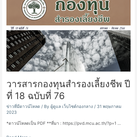
ธร
รมาภิ
บาล
พ.ศ.
๒๕๖๗
วารสารกองทุนสำรองเลี้ยงชีพ ปี
ที่ 18 ฉบับที่ 76
ข่าวที่มีดาวน์โหลด
/ By
ผู้ดูแล เว็บไซต์กองกลาง
/
31 พฤษภาคม
2023
*ดาวน์โหลดเป็น PDF **ที่มา : https://pvd.mcu.ac.th/?p=1 …