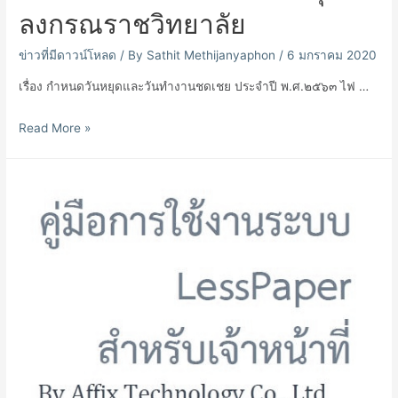
ลงกรณราชวิทยาลัย
ข่าวที่มีดาวน์โหลด
/ By
Sathit Methijanyaphon
/
6 มกราคม 2020
เรื่อง กำหนดวันหยุดและวันทำงานชดเชย ประจำปี พ.ศ.๒๕๖๓ ไฟ …
ประกาศ
Read More »
มหาวิทยาลัย
มหา
จุฬา
ลง
กร
ณ
ราช
วิทยาลัย