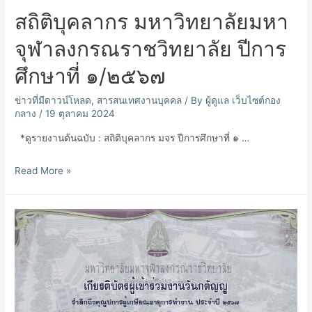
สถิติบุคลากร มหาวิทยาลัยมหา
จุฬาลงกรณราชวิทยาลัย ปีการ
ศึกษาที่ ๑/๒๕๖๗
ข่าวที่มีดาวน์โหลด
,
สารสนเทศงานบุคคล
/ By
ผู้ดูแล เว็บไซต์กอง
กลาง
/
19 ตุลาคม 2024
*ดูรายงานต้นฉบับ : สถิติบุคลากร มจร ปีการศึกษาที่ ๑ …
สถิติ
Read More »
บุคลากร
มหาวิทยาลัย
มหา
จุฬา
ลง
กร
ณ
ราช