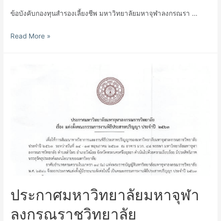
ข้อบังคับกองทุนสำรองเลี้ยงชีพ มหาวิทยาลัยมหาจุฬาลงกรณรา …
ข้อ
Read More »
บังคับ
กองทุน
สำรอง
เลี้ยง
ชีพฯ
พ.ศ.
๒๕๔๔
แก้ไข
เพิ่ม
เติม
พ.ศ.
๒๕๖๖
ประกาศมหาวิทยาลัยมหาจุฬา
ลงกรณราชวิทยาลัย