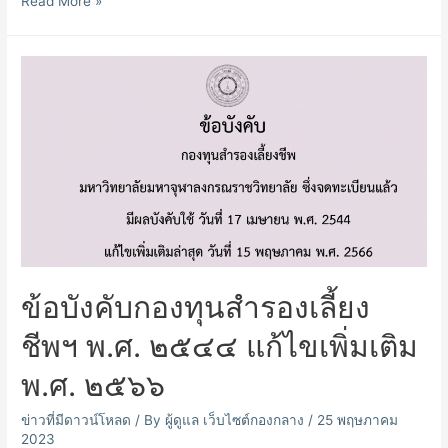
วารสาร
Read More »
กองทุน
สำรอง
เลี้ยง
ชีพ
ปี
ที่
18
ฉบับ
ที่
76
ข้อบังคับกองทุนสำรองเลี้ยง
ชีพฯ พ.ศ. ๒๕๔๔ แก้ไขเพิ่มเติม
พ.ศ. ๒๕๖๖
ข่าวที่มีดาวน์โหลด
/ By
ผู้ดูแล เว็บไซต์กองกลาง
/
25 พฤษภาคม
2023