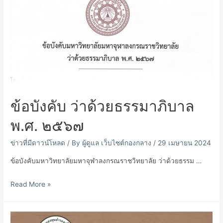
ร่วม
งาน
วัน
กตัญญู
รำลึก
ถึง
คุณูปการ
ผู้
ข้อบังคับ ว่าด้วยธรรมาภิบาล
เกษียณ
อายุ
พ.ศ. ๒๕๖๗
การ
ทำงาน
ข่าวที่มีดาวน์โหลด
/ By
ผู้ดูแล เว็บไซต์กองกลาง
/
29 เมษายน 2024
ประจำ
ข้อบังคับมหาวิทยาลัยมหาจุฬาลงกรณราชวิทยาลัย ว่าด้วยธรรม …
ปี
๒๕๖๗
ข้อ
Read More »
บังคับ
ว่า
ด้วย