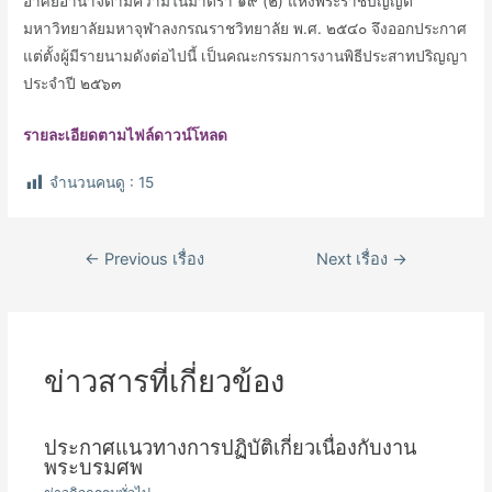
อาศัยอำนาจตามความในมาตรา ๑๙ (๒) แห่งพระราชบัญญัติ
มหาวิทยาลัยมหาจุฬาลงกรณราชวิทยาลัย พ.ศ. ๒๕๔๐ จึงออกประกาศ
แต่ตั้งผู้มีรายนามดังต่อไปนี้ เป็นคณะกรรมการงานพิธีประสาทปริญญา
ประจำปี ๒๕๖๓
รายละเอียดตามไฟล์ดาวน์โหลด
จำนวนคนดู :
15
เมนู
←
Previous เรื่อง
Next เรื่อง
→
นำทาง
เรื่อง
ข่าวสารที่เกี่ยวข้อง
ประกาศแนวทางการปฏิบัติเกี่ยวเนื่องกับงาน
พระบรมศพ