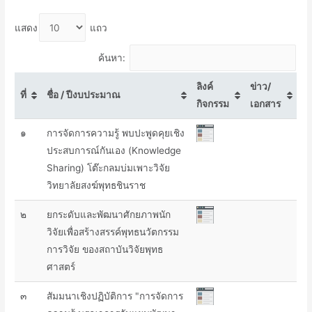
แสดง
แถว
ค้นหา:
ลิงค์
ข่าว/
ที่
ชื่อ / ปีงบประมาณ
กิจกรรม
เอกสาร
๑
การจัดการความรู้ พบปะพูดคุยเชิง
ประสบการณ์กันเอง (Knowledge
Sharing) โต๊ะกลมบ่มเพาะวิจัย
วิทยาลัยสงฆ์พุทธชินราช
๒
ยกระดับและพัฒนาศักยภาพนัก
วิจัยเพื่อสร้างสรรค์พุทธนวัตกรรม
การวิจัย ของสถาบันวิจัยพุทธ
ศาสตร์
๓
สัมมนาเชิงปฏิบัติการ "การจัดการ