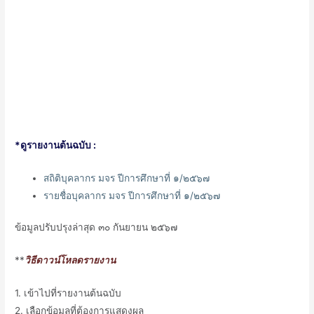
*ดูรายงานต้นฉบับ :
สถิติบุคลากร มจร ปีการศึกษาที่ ๑/๒๕๖๗
รายชื่อบุคลากร มจร ปีการศึกษาที่ ๑/๒๕๖๗
ข้อมูลปรับปรุงล่าสุด ๓๐ กันยายน ๒๕๖๗
**
วิธีดาวน์โหลดรายงาน
1. เข้าไปที่รายงานต้นฉบับ
2. เลือกข้อมูลที่ต้องการแสดงผล