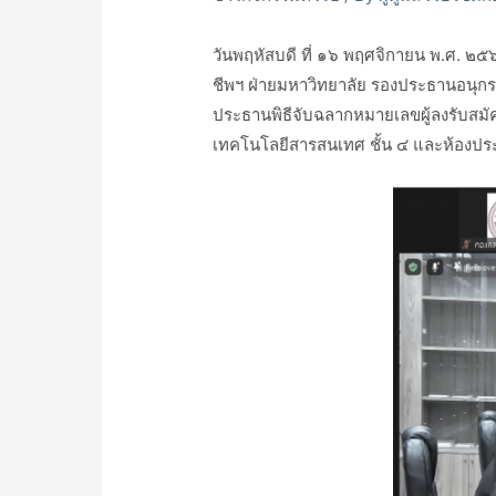
วันพฤหัสบดี ที่ ๑๖ พฤศจิกายน พ.ศ. ๒๕
ชีพฯ ฝ่ายมหาวิทยาลัย รองประธานอนุกร
ประธานพิธีจับฉลากหมายเลขผู้ลงรับสมั
เทคโนโลยีสารสนเทศ ชั้น ๔ และห้องป