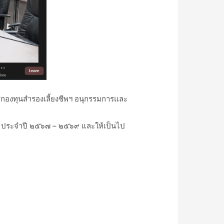
องทุนสำรองเลี้ยงชีพฯ อนุกรรมการและ
ิก ประจำปี ๒๕๖๗ – ๒๕๖๙ และให้เป็นไป