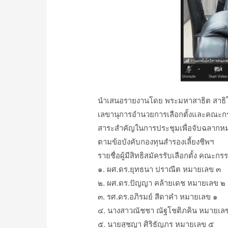
นำเสนอรายงานโดย พระมหาสาธิต สาธิโ
เลขานุการอำนวยการเลือกตั้งและคณะกร
สาระสำคัญในการประชุมเพื่อจับฉลากหมา
ตามข้อบังคับกองทุนสำรองเลี้ยงชีพฯ
รายชื่อผู้มีสิทธิสมัครรับเลือกตั้ง คณ
๑. ผศ.ดร.ยุทธนา ปราณีต หมายเลข ๓
๒. ผศ.ดร.ปัญญา คล้ายเดช หมายเลข ๒
๓. รศ.ดร.อภิรมย์ สีดาคำ หมายเลข ๑
๔. นางสาวณัชชา ณัฐโชติภคิน หมายเล
๕. นายสุชญา ศิริธัญภร หมายเลข ๕