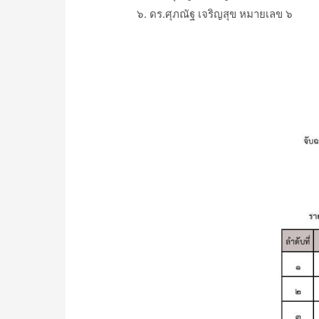
๖. ดร.ศุภณัฐ เจริญสุข หมายเลข ๖