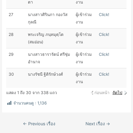
ตา​
งาน
27
นางสาวศิรินภา กองวัส
ผู้เข้าร่วม
Click!
กุลณี
งาน
28
พระเจริญ ภนฺทมุตฺโต
ผู้เข้าร่วม
Click!
(สมอ่อน)
งาน
29
นางสาวธารารัตน์ ศรีชุ่ม
ผู้เข้าร่วม
Click!
อำนาจ
งาน
30
นางรัชนี ฐิติรักษ์วงศ์
ผู้เข้าร่วม
Click!
งาน
แสดง 1 ถึง 30 จาก 338 แถว
ก่อนหน้า
ถัดไป
จำนวนคนดู :
1,136
เมนู
←
Previous เรื่อง
Next เรื่อง
→
นำทาง