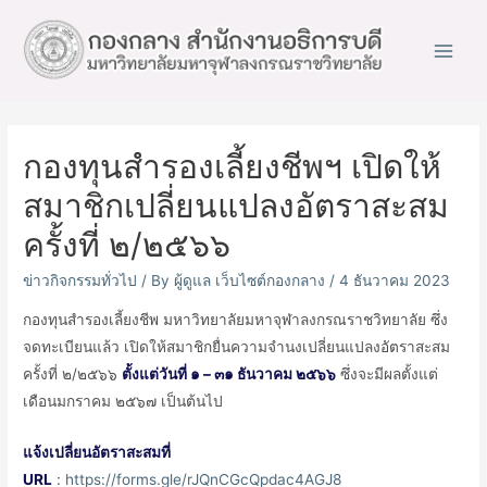
Main
Men
กองทุนสำรองเลี้ยงชีพฯ เปิดให้
สมาชิกเปลี่ยนแปลงอัตราสะสม
ครั้งที่ ๒/๒๕๖๖
ข่าวกิจกรรมทั่วไป
/ By
ผู้ดูแล เว็บไซต์กองกลาง
/
4 ธันวาคม 2023
กองทุนสำรองเลี้ยงชีพ มหาวิทยาลัยมหาจุฬาลงกรณราชวิทยาลัย ซึ่ง
จดทะเบียนแล้ว เปิดให้สมาชิกยื่นความจำนงเปลี่ยนแปลงอัตราสะสม
ครั้งที่ ๒/๒๕๖๖
ตั้งแต่วันที่ ๑ – ๓๑ ธันวาคม ๒๕๖๖
ซึ่งจะมีผลตั้งแต่
เดือนมกราคม ๒๕๖๗ เป็นต้นไป
แจ้งเปลี่ยนอัตราสะสมที่
URL
:
https://forms.gle/rJQnCGcQpdac4AGJ8