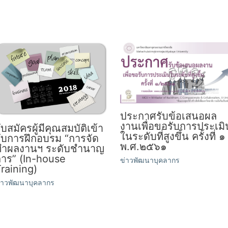
ประกาศรับข้อเสนอผล
งานเพื่อขอรับการประเมิ
ับสมัครผู้มีคุณสมบัติเข้า
ในระดับที่สูงขึ้น ครั้งที่ ๑
ับการฝึกอบรม “การจัด
พ.ศ.๒๕๖๑
ทำผลงานฯ ระดับชำนาญ
การ” (In-house
ข่าวพัฒนาบุคลากร
raining)
่าวพัฒนาบุคลากร