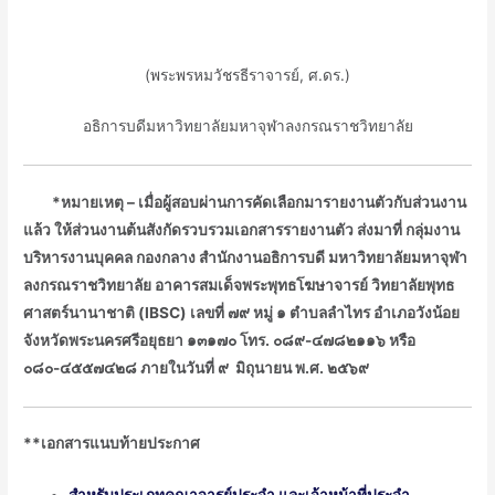
ᅠᅠᅠ
(พระพรหมวัชรธีราจารย์, ศ.ดร.)
อธิการบดีมหาวิทยาลัยมหาจุฬาลงกรณราชวิทยาลัย
ᅠᅠ*หมายเหตุ – เมื่อผู้สอบผ่านการคัดเลือกมารายงานตัวกับส่วนงาน
แล้ว ให้ส่วนงานต้นสังกัดรวบรวมเอกสารรายงานตัว ส่งมาที่ กลุ่มงาน
บริหารงานบุคคล กองกลาง สำนักงานอธิการบดี มหาวิทยาลัยมหาจุฬา
ลงกรณราชวิทยาลัย อาคารสมเด็จพระพุทธโฆษาจารย์ วิทยาลัยพุทธ
ศาสตร์นานาชาติ (
IBSC) เลขที่ ๗๙ หมู่ ๑ ตำบลลำไทร อำเภอวังน้อย
จังหวัดพระนครศรีอยุธยา ๑๓๑๗๐ โทร. ๐๘๙-๔๗๘๒๑๑๖ หรือ
๐๘๐-๔๕๕๗๔๒๘ ภายในวันที่ ๙ มิถุนายน พ.ศ. ๒๕๖๙
**เอกสารแนบท้ายประกาศ