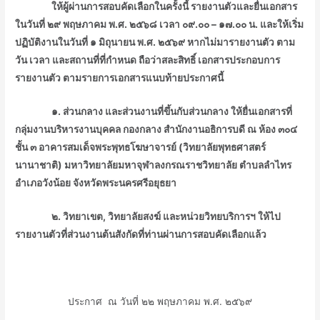
ᅠᅠᅠ ให้ผู้ผ่านการสอบคัดเลือกในครั้งนี้
รายงานตัวและยื่นเอกสาร
ในวันที่ ๒๙ พฤษภาคม พ.ศ. ๒๕๖๘
เวลา ๐๙
.๐๐ – ๑๗.๐๐ น. และให้เริ่ม
ปฏิบัติงานในวันที่ ๑ มิถุนายน พ.ศ. ๒๕๖๙ หากไม่มารายงานตัว ตาม
วัน เวลา และสถานที่ที่กำหนด ถือว่าสละสิทธิ์ เอกสารประกอบการ
รายงานตัว ตามรายการเอกสารแนบท้ายประกาศนี้
ᅠᅠᅠ ๑.
ส่วนกลาง และส่วนงานที่ขึ้นกับส่วนกลาง ให้ยื่นเอกสารที่
กลุ่มงานบริหารงานบุคคล กองกลาง สำนักงานอธิการบดี ณ ห้อง ๓๐๔
ชั้น ๓ อาคารสมเด็จพระพุทธโฆษาจารย์
(วิทยาลัยพุทธศาสตร์
นานาชาติ) มหาวิทยาลัยมหาจุฬาลงกรณราชวิทยาลัย ตำบลลำไทร
อำเภอวังน้อย จังหวัดพระนครศรีอยุธยา
ᅠᅠᅠ ๒.
วิทยาเขต, วิทยาลัยสงฆ์ และหน่วยวิทยบริการฯ ให้ไป
รายงานตัวที่ส่วนงานต้นสังกัด
ที่ท่านผ่านการสอบคัดเลือกแล้ว
ᅠᅠᅠ
ประกาศ ณ วันที่ ๒๒ พฤษภาคม พ.ศ. ๒๕๖๙