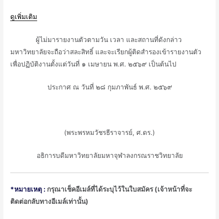
ดูเพิ่มเติม
ᅠᅠᅠᅠผู้ไม่มารายงานตัวตามวัน เวลา และสถานที่ดังกล่าว
มหาวิทยาลัยจะถือว่าสละสิทธิ์ และจะเรียกผู้ติดสำรองเข้ารายงานตัว
เพื่อปฏิบัติงานตั้งแต่วันที่ ๑ เมษายน พ.ศ. ๒๕๖๙ เป็นต้นไป
ประกาศ ณ วันที่ ๒๘ กุมภาพันธ์ พ.ศ. ๒๕๖๙
ᅠᅠ
(พระพรหมวัชรธีราจารย์, ศ.ดร.)
อธิการบดีมหาวิทยาลัยมหาจุฬาลงกรณราชวิทยาลัย
*หมายเหตุ :
กรุณาเช็คอีเมล์ที่ได้ระบุไว้ในใบสมัคร (เจ้าหน้าที่จะ
ติดต่อกลับทางอีเมล์เท่านั้น)