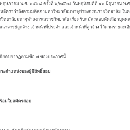
 พฤษภาคม พ.ศ. ๒๕๖๘ ครั้งที่ ๖/๒๕๖๘ วันพฤหัสบดีที่ ๑๒ มิถุนายน พ.ศ
ัตรากำลังตามมติสภามหาวิทยาลัยมหาจุฬาลงกรณราชวิทยาลัย ในคราวป
ยาลัยมหาจุฬาลงกรณราชวิทยาลัย เรื่อง รับสมัครสอบคัดเลือกบุคคลเพ
รย์ลูกจ้าง เจ้าหน้าที่ประจำ และเจ้าหน้าที่ลูกจ้าง ไว้ตามรายละเอีย
อียดปรากฏตามข้อ ๗ ของประกาศนี้
ะตำแหน่งของผู้มีสิทธิ์สอบ
พร้อมใบสมัครสอบ