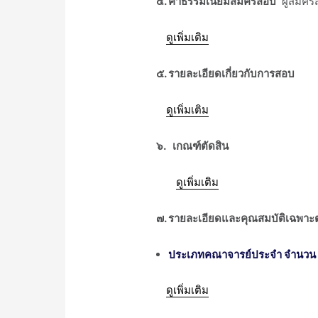
ᅠᅠ๔. ค่าธรรมเนียมสมัครสอบ
ผู้สมัคร
ᅠᅠᅠ
ดูเพิ่มเติม
ᅠᅠ๕. รายละเอียดเกี่ยวกับการสอบ
ᅠᅠᅠ
ดูเพิ่มเติม
ᅠᅠ๖. เกณฑ์ตัดสิน
ᅠᅠᅠᅠ
ดูเพิ่มเติม
ᅠᅠ
๗. รายละเอียดและคุณสมบัติเฉพาะต
ประเภทคณาจารย์ประจำ จำนวน 
ᅠᅠᅠ
ดูเพิ่มเติม