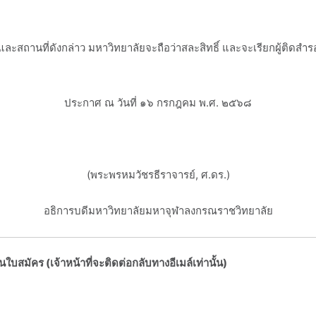
ถานที่ดังกล่าว มหาวิทยาลัยจะถือว่าสละสิทธิ์ และจะเรียกผู้ติดสำรองเ
ประกาศ ณ วันที่ ๑๖ กรกฎคม พ.ศ. ๒๕๖๘
ᅠᅠ
(พระพรหมวัชรธีราจารย์, ศ.ดร.)
อธิการบดีมหาวิทยาลัยมหาจุฬาลงกรณราชวิทยาลัย
ในใบสมัคร (เจ้าหน้าที่จะติดต่อกลับทางอีเมล์เท่านั้น)