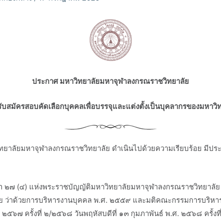
ประกาศ มหาวิทยาลัยมหาจุฬาลงกรณราชวิทยาลัย
ง รับสมัครสอบคัดเลือกบุคคลเพื่อบรรจุและแต่งตั้งเป็นบุคลากรของมหาวิ
าลัยมหาจุฬาลงกรณราชวิทยาลัย ดำเนินไปด้วยความเรียบร้อย มีประ
(๔) แห่งพระราชบัญญัติมหาวิทยาลัยมหาจุฬาลงกรณราชวิทยาลัย พ.
 ว่าด้วยการบริหารงานบุคคล พ.ศ. ๒๕๕๙ และมติคณะกรรมการบริหารง
๒๕๖๗ ครั้งที่ ๒/๒๕๖๘ วันพฤหัสบดีที่ ๑๓ กุมภาพันธ์ พ.ศ. ๒๕๖๘ ครั้งท