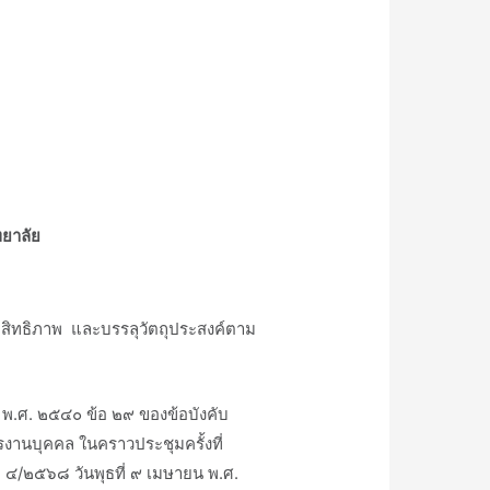
ทยาลัย
สิทธิภาพ และบรรลุวัตถุประสงค์ตาม
ศ. ๒๕๔๐ ข้อ ๒๙ ของข้อบังคับ
านบุคคล ในคราวประชุมครั้งที่
ี่ ๔/๒๕๖๘ วันพุธที่ ๙ เมษายน พ.ศ.