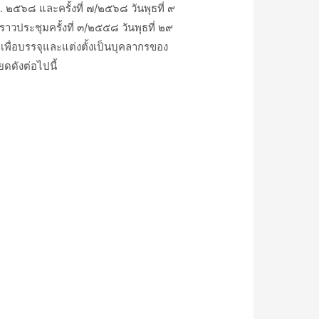
. ๒๕๖๘ และครั้งที่ ๗/๒๕๖๘ วันพุธที่ ๙
ระชุมครั้งที่ ๓/๒๕๕๘ วันพุธที่ ๒๙
ื่อบรรจุและแต่งตั้งเป็นบุคลากรของ
ดดังต่อไปนี้