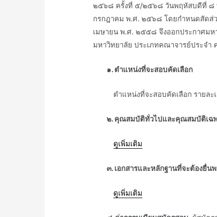
๒๕๖๘ ครั้งที่ ๕/๒๕๖๘ วันพฤหัสบดีที่ ๘
กรกฎาคม พ.ศ. ๒๕๖๘ โดยกำหนดสัดส่วนอ
เมษายน พ.ศ. ๒๕๕๘ จึงออกประกาศมหาวิท
มหาวิทยาลัย ประเภทคณาจารย์ประจำ คณาจา
ᅠᅠ๑
. ตำแหน่งที่จะสอบคัดเลือก
ᅠᅠᅠตำแหน่งที่จะสอบคัดเลือก รายละเ
ᅠᅠ๒. คุณสมบัติทั่วไปและคุณสมบัติเฉพา
ᅠᅠᅠ
ดูเพิ่มเติม
ᅠᅠ๓. เอกสารและหลักฐานที่จะต้องยื่น
ᅠᅠᅠ
ดูเพิ่มเติม