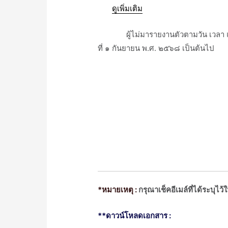
ᅠᅠ
ดูเพิ่มเติม
ᅠᅠᅠᅠผู้ไม่มารายงานตัวตามวัน เวลา และส
ที่ ๑ กันยายน พ.ศ. ๒๕๖๘ เป็นต้นไป
*หมายเหตุ :
กรุณาเช็คอีเมล์ที่ได้ระบุไว้
**ดาวน์โหลดเอกสาร :