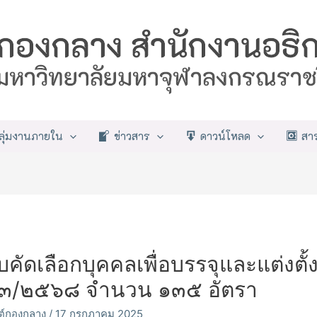
ลุ่มงานภายใน
ข่าวสาร
ดาวน์โหลด
สา
ัดเลือกบุคคลเพื่อบรรจุและแต่งตั
ที่ ๓/๒๕๖๘ จำนวน ๑๓๕ อัตรา
ซต์กองกลาง
/
17 กรกฎาคม 2025