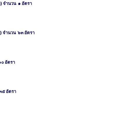
 จำนวน ๑ อัตรา
) จำนวน ๖๓ อัตรา
๑๐ อัตรา
 ๓๕ อัตรา