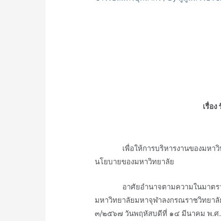
เรื่อ
ᅠᅠᅠᅠเพื่อให้การบริหารงานของมหาวิทย
นโยบายของมหาวิทยาลัย
ᅠᅠᅠᅠอาศัยอำนาจตามความในมาตรา ๒๗ 
มหาวิทยาลัยมหาจุฬาลงกรณราชวิทยาลัย
๓/๒๕๖๗ วันพฤหัสบดีที่ ๑๔ มีนาคม พ.ศ. 