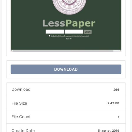
DOWNLOAD
Download
266
File Size
2.42 MB
File Count
1
Create Date
5 เมษายน 2019