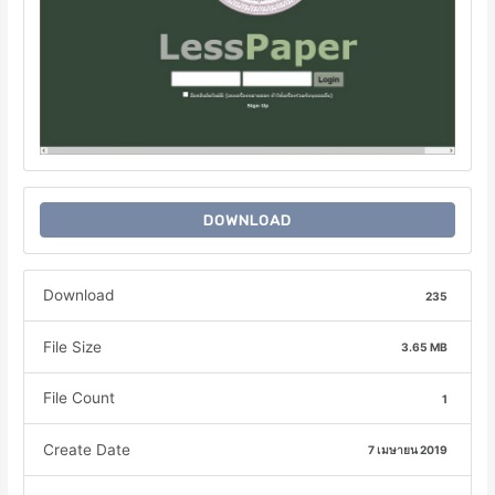
DOWNLOAD
Download
235
File Size
3.65 MB
File Count
1
Create Date
7 เมษายน 2019